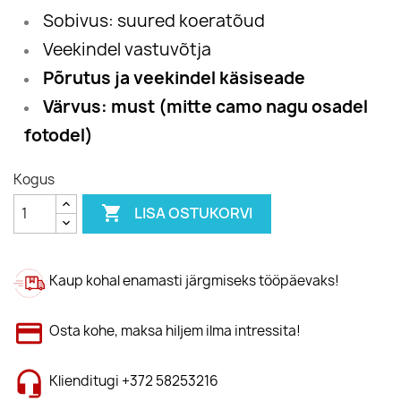
Sobivus: suured koeratõud
Veekindel vastuvõtja
Põrutus ja veekindel käsiseade
Värvus: must (mitte camo nagu osadel
fotodel)
Kogus

LISA OSTUKORVI
Kaup kohal enamasti järgmiseks tööpäevaks!
Osta kohe, maksa hiljem ilma intressita!
Klienditugi +372 58253216