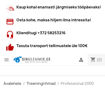
Kaup kohal enamasti järgmiseks tööpäevaks!
Osta kohe, maksa hiljem ilma intressita!
Klienditugi +372 58253216
Tasuta transport tellimustele üle 100€
shopping_cart


(0)
Avalehele
Treeningrihmad
Professional 2000