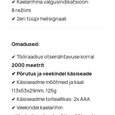
✔
Kaelarihma valgusindikatsioon:
8 režiimi
✔
2eri tüüpi helisignaali
Omadused:
✔
Tööraadius otsenähtavuse korral
2000 meetrit
✔
Põrutus ja veekindel käsiseade
✔
Käsiseadme mõõtmed ja kaal:
113х53х29mm, 125g
✔
Käsiseadme toiteallikas: 2x AAA
✔
Veekindel kaelarihm