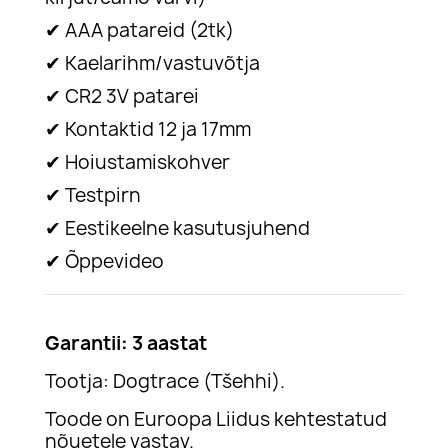
✔
AAA patareid (2tk)
✔
Kaelarihm/vastuvõtja
✔
CR2 3V patarei
✔
Kontaktid 12 ja 17mm
✔
Hoiustamiskohver
✔
Testpirn
✔
Eestikeelne kasutusjuhend
✔
Õppevideo
Garantii: 3 aastat
Tootja: Dogtrace (Tšehhi).
Toode on Euroopa Liidus kehtestatud
nõuetele vastav.