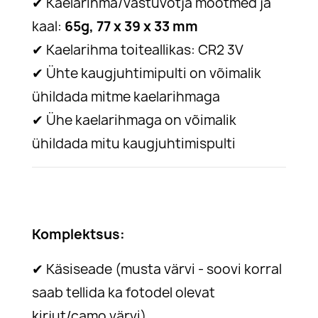
✔
Kaelarihma/vastuvõtja mõõtmed ja
kaal:
65g, 77 x 39 x 33 mm
✔
Kaelarihma toiteallikas: CR2 3V
✔
Ühte kaugjuhtimipulti on võimalik
ühildada mitme kaelarihmaga
✔
Ühe kaelarihmaga on võimalik
ühildada mitu kaugjuhtimispulti
Komplektsus:
✔
Käsiseade (musta värvi - soovi korral
saab tellida ka fotodel olevat
kirjut/camo värvi)